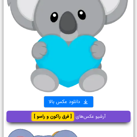
دانلود عکس بالا
آرشیو عکس‌های
[ فرق راکون و راسو ]