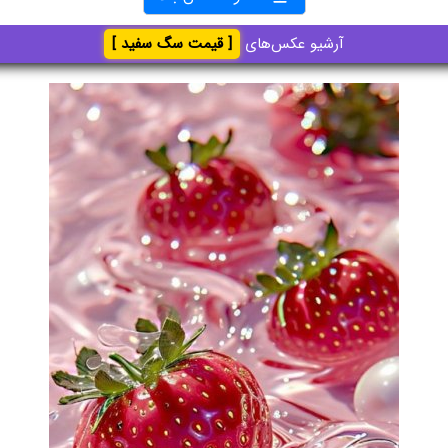
آرشیو عکس‌های
[ قیمت سگ سفید ]