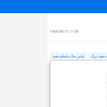
1404/08/17_11:09
فید بزرگ
عکس سگ پشمالو سفید