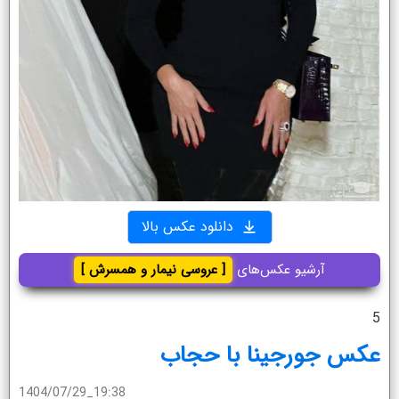
دانلود عکس بالا
آرشیو عکس‌های
[ عروسی نیمار و همسرش ]
5
عکس جورجینا با حجاب
1404/07/29_19:38