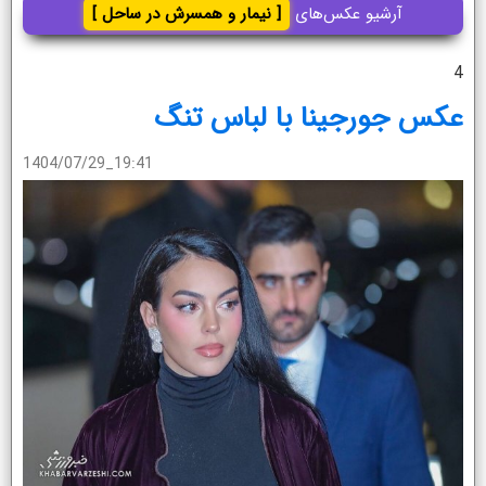
آرشیو عکس‌های
[ نیمار و همسرش در ساحل ]
4
عکس جورجینا با لباس تنگ
1404/07/29_19:41