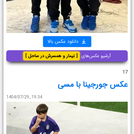
دانلود عکس بالا
آرشیو عکس‌های
[ نیمار و همسرش در ساحل ]
17
عکس جورجینا با مسی
1404/07/29_19:34