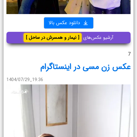
دانلود عکس بالا
آرشیو عکس‌های
[ نیمار و همسرش در ساحل ]
7
عکس زن مسی در اینستاگرام
1404/07/29_19:36