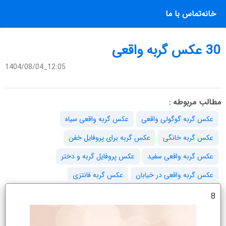
خانه
تماس با ما
30 عکس گربه واقعی
1404/08/04_12:05
مطالب مربوطه :
عکس گربه گوگولی واقعی
عکس گربه واقعی سیاه
عکس گربه خانگی
عکس گربه برای پروفایل خفن
عکس گربه واقعی سفید
عکس پروفایل گربه و دختر
عکس گربه واقعی در خیابان
عکس گربه فانتزی
8